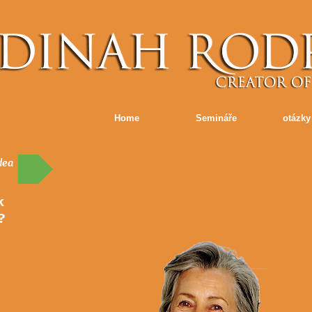
Home
Semináře
otázky
dea
k
?