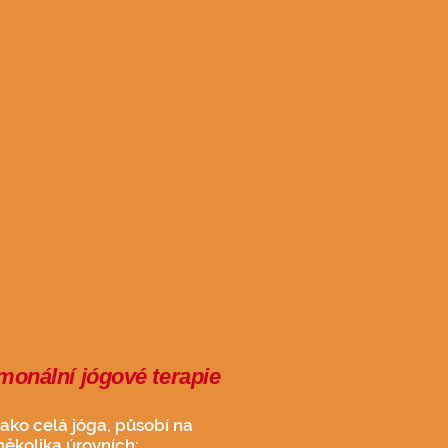
monální jógové terapie
jako celá jóga, působí na
 několika úrovních: