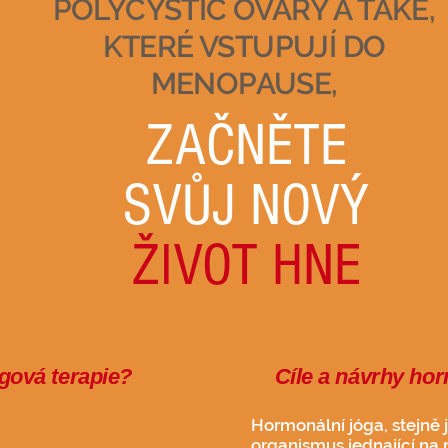
POLYCYSTIC OVARY A TAKÉ,
KTERÉ VSTUPUJÍ DO
MENOPAUSE,
ZAČNĚTE
SVŮJ NOVÝ
ŽIVOT HNE
gová terapie?
Cíle a návrhy hor
Hormonální jóga, stejně 
organismus
jednající na