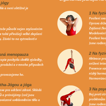
 jógy
hle a není obtížné je
1 Na fyzi
Posílení sv
Oprava drže
Zvýšená flex
otože působí nejen zvyšováním
Modelování 
e také přinášejí velké zlepšení
Posílení kos
ávisí to na vytrvalosti v
Jsme rodinn
2 Na fyzi
asná menopauza
Aktivace pr
apie poskytla skvělé výsledky,
snížení int
 produkci a v mnoha případech
Prevence v
nízký hormo
 provozujeme ho.
Harmonizace
tha-Jógou a jóga
3 Na psy
xe pro udržení zdraví. Skládá
Boj proti st
bů a pránájámy (což jsou
problémům 
provázené uvědoměním těla a
Jsme rodinn