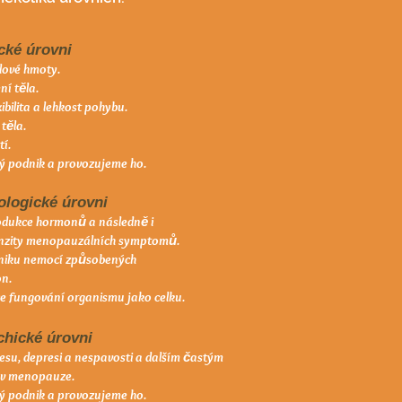
cké úrovni
alové hmoty.
ní těla.
ibilita a lehkost pohybu.
těla.
tí.
ý podnik a provozujeme ho.
ologické úrovni
odukce hormonů a následně i
enzity menopauzálních symptomů.
zniku nemocí způsobených
n.
 fungování organismu jako celku.
chické úrovni
resu, depresi a nespavosti a dalším častým
v menopauze.
ý podnik a provozujeme ho.