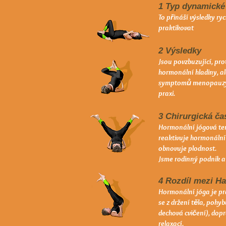
1 Typ dynamické
To přináší výsledky ryc
praktikovat
2 Výsledky
Jsou povzbuzující, pr
hormonální hladiny, al
symptomů menopauzy. Z
praxi.
3 Chirurgická č
Hormonální jógová ter
reaktivuje hormonální
obnovuje plodnost.
Jsme rodinný podnik a
4 Rozdíl mezi Ha
Hormonální jóga je pra
se z držení těla, pohy
dechová cvičení), do
relaxací.