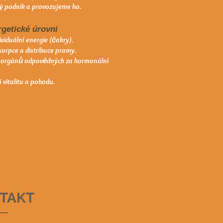
ý podnik a provozujeme ho.
rgetické úrovni
ividuální energie (čakry).
sorpce a distribuce pramy.
e orgánů odpovědných za hormonální
í vitalitu a pohodu.
TAKT