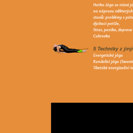
Hatha-Jóga se stává j
na nápravu některých
stavů: problémy s pát
dýchací potíže,
Stres, panika, deprese
Cukrovka
5 Techniky z jin
Energetická jóga
Kundaliní jóga (Swam
Tibetské energizační t