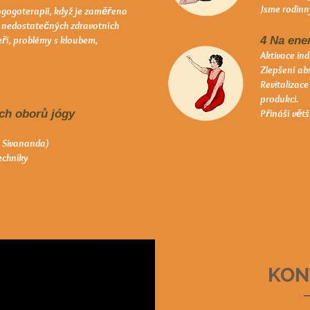
Jsme rodinn
ogogoterapií, když je zaměřena
 nedostatečných zdravotních
eří, problémy s kloubem,
4 Na ene
Aktivace ind
Zlepšení ab
Revitalizac
produkci.
ých oborů jógy
Přináší větš
i Sivananda)
echniky
KON