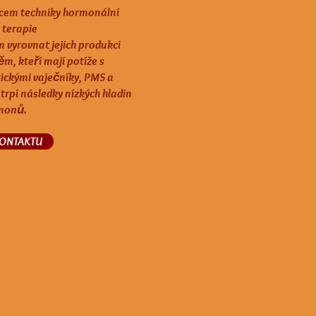
rcem techniky hormonální
 terapie
 vyrovnat jejich produkci
, kteří mají potíže s
ickými vaječníky, PMS a
 trpí následky nízkých hladin
monů.
KONTAKTU