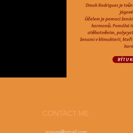
Dinah Rodrigues je tvů
jógové
Účelem je pomoci ženám
hormonů. Pomáhá těm
otěhotněním, polycyst
ženami v klimakterii, kteří
hor
BÝT V 
CONTACT ME
jcryoga@gmail.com