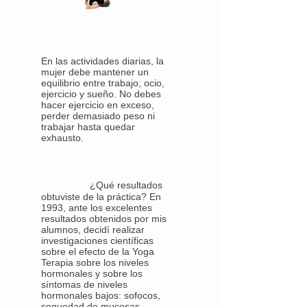
¿Qué influencia tiene el estrés
en la vida?
En las actividades diarias, la
mujer debe mantener un
equilibrio entre trabajo, ocio,
ejercicio y sueño. No debes
hacer ejercicio en exceso,
perder demasiado peso ni
trabajar hasta quedar
exhausto.
El ocio no debería ser
estresante.
¿Qué resultados
obtuviste de la práctica? En
1993, ante los excelentes
resultados obtenidos por mis
alumnos, decidí realizar
investigaciones científicas
sobre el efecto de la Yoga
Terapia sobre los niveles
hormonales y sobre los
síntomas de niveles
hormonales bajos: sofocos,
sequedad de mucosas