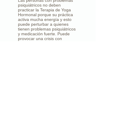
Las personas con problemas
psiquiátricos no deben
practicar la Terapia de Yoga
Hormonal porque su práctica
activa mucha energía y esto
puede perturbar a quienes
tienen problemas psiquiátricos
y medicación fuerte. Puede
provocar una crisis con
posibles consecuencias
neurológicas. En este caso
suelo recomendar una práctica
de Hatha Yoga.
Endometriosis
En caso de endometriosis
avanzada en las trompas de
Falopio, se debe consultar a un
médico. La terapia hormonal
con yoga está contraindicada
porque las fuertes
contracciones de Bastrika KD
pueden propagar aún más las
células de endometriosis a los
ovarios. Si la endometriosis
está sólo en el útero, el
ginecólogo puede eliminarla
con un legrado o procedimiento