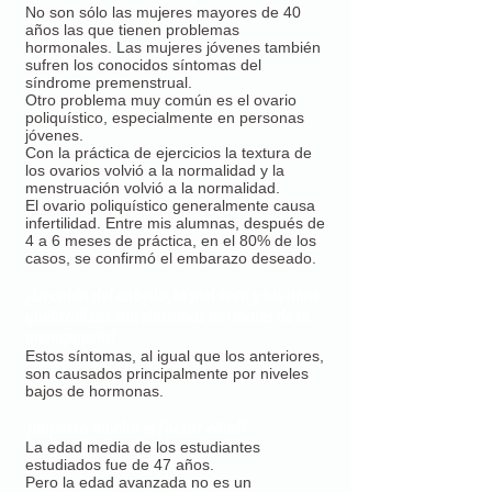
No son sólo las mujeres mayores de 40
años las que tienen problemas
hormonales. Las mujeres jóvenes también
sufren los conocidos síntomas del
síndrome premenstrual.
Otro problema muy común es el ovario
poliquístico, especialmente en personas
jóvenes.
Con la práctica de ejercicios la textura de
los ovarios volvió a la normalidad y la
menstruación volvió a la normalidad.
El ovario poliquístico generalmente causa
infertilidad. Entre mis alumnas, después de
4 a 6 meses de práctica, en el 80% de los
casos, se confirmó el embarazo deseado.
¿La caída del cabello, la piel seca y las uñas
quebradizas son síntomas normales de la
menopausia?
Estos síntomas, al igual que los anteriores,
son causados ​​principalmente por niveles
bajos de hormonas.
¿Importa mucho el factor edad?
La edad media de los estudiantes
estudiados fue de 47 años.
Pero la edad avanzada no es un