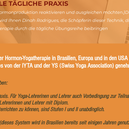
LE TÄGLICHE PRAXIS
ie Hormonproduktion reaktivieren und ausgleichen möchten.}
wird Ihnen Dinah Rodrigues, die Schöpferin dieser Technik, d
apie durch die tägliche Übungsreihe beibringen
er Hormon-Yogatherapie in Brasilien, Europa und in den USA
es von der IYTA und der YS (Swiss Yoga Association) genehm
ben:
Praxis. Für Yoga-Lehrerinen und Lehrer auch Vorbedingung zur Teilna
a-Lehrerinnen und Lehrer mit Diplom.
richten zu können, sind Stufen I und II unabdinglich.
 (dieses System wird in Brasilien bereits seit einigen Jahren genutz