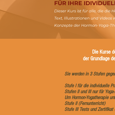
FÜR IHRE IDIVIDUEL
Dieser Kurs ist für alle, die d
Text, Illustrationen und Videos 
Konzepte der Hormon-Yoga-Ther
Die Kurse d
der Grundlage d
Sie werden in 3 Stufen gege
Stufe I für die individuelle 
Stufen II und III nur für Yog
Um Hormon-Yogatherapie unter
Stufe II (Fernunterricht)
Stufe III Tests und Zertifikat