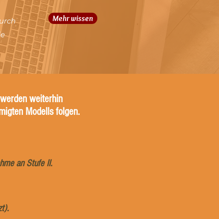
Mehr wissen
Durch
ie
 werden weiterhin
igten Modells folgen.
hme an Stufe II.
t).